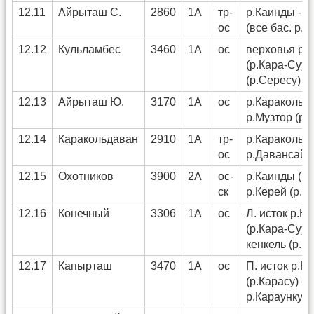
12.11
Айрыташ С.
2860
1А
тр-
р.Каинды - р
ос
(все бас. р.К
12.12
Кульламбес
3460
1А
ос
верховья р.
(р.Кара-Суу)
(р.Сересу)
12.13
Айрыташ Ю.
3170
1А
ос
р.Караколь (
р.Музтор (р.
12.14
Каракольдаван
2910
1А
тр-
р.Караколь (
ос
р.Давансай 
12.15
Охотников
3900
2А
ос-
р.Каинды (р.
ск
р.Керей (р.К
12.16
Конечный
3306
1А
ос
Л. исток р.К
(р.Кара-Суу) 
кенкель (р.К
12.17
Капырташ
3470
1А
ос
П. исток р.К
(р.Карасу) -
р.Караункур