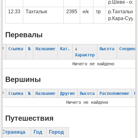
р.Шеве - оз.
12.33
Тахталык
2395
н/к
тр
р.Тахталык (
р.Кара-Суу
Перевалы
#
Ссылка
№
Название
Кат.
↓
Высота
Соединя
Характер
Ничего не найдено
Вершины
#
Ссылка
№
Название
Другие
Высота
Расположение
П
Ничего не найдено
Путешествия
Страница
Год
Город