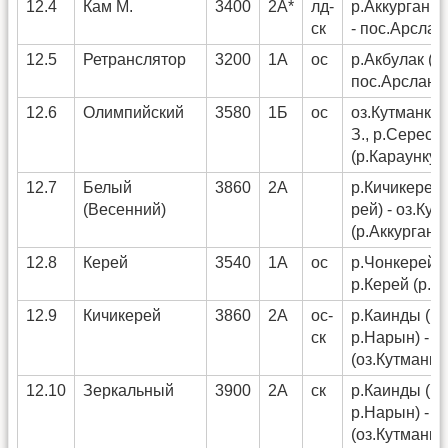
12.4
Кам М.
3400
2А*
лд-
р.Аккурган (
ск
- пос.Арслан
12.5
Ретранслятор
3200
1А
ос
р.Акбулак (р.
пос.Арсланб
12.6
Олимпийский
3580
1Б
ос
оз.Кутманкол
З., р.Сересу)
(р.Караункур
12.7
Белый
3860
2А
р.Кичикерей 
(Весенний)
рей) - оз.Ку
(р.Аккурган,
12.8
Керей
3540
1А
ос
р.Чонкерей (
р.Керей (р.К
12.9
Кичикерей
3860
2А
ос-
р.Каинды (р.
ск
р.Нарын) - р
(оз.Кутманко
12.10
Зеркальный
3900
2А
ск
р.Каинды (р.
р.Нарын) - р
(оз.Кутманко