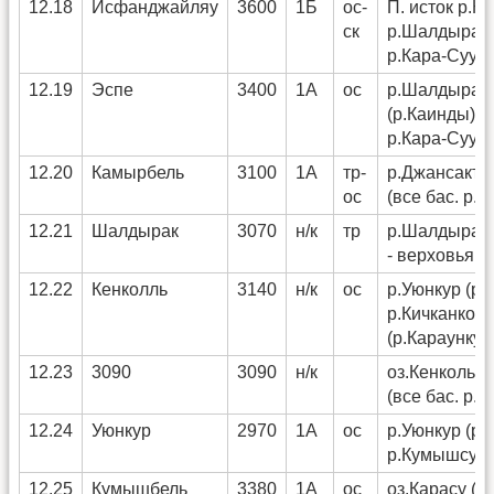
12.18
Исфанджайляу
3600
1Б
ос-
П. исток р.К
ск
р.Шалдырак (
р.Кара-Суу)
12.19
Эспе
3400
1А
ос
р.Шалдырак 
(р.Каинды) (в
р.Кара-Суу)
12.20
Камырбель
3100
1А
тр-
р.Джансакты 
ос
(все бас. р.К
12.21
Шалдырак
3070
н/к
тр
р.Шалдырак 
- верховья р
12.22
Кенколль
3140
н/к
ос
р.Уюнкур (р.
р.Кичканкол
(р.Караункур
12.23
3090
3090
н/к
оз.Кенколь -
(все бас. р.К
12.24
Уюнкур
2970
1А
ос
р.Уюнкур (р.
р.Кумышсу (
12.25
Кумышбель
3380
1А
ос
оз.Карасу (р.