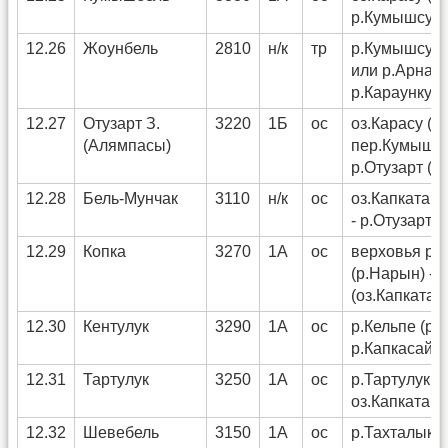
р.Кумышсу (
12.26
Жоунбель
2810
н/к
тр
р.Кумышсу - 
или р.Арнату
р.Караункур)
12.27
Отузарт З.
3220
1Б
ос
оз.Карасу (п
(Алямпасы)
пер.Кумышбе
р.Отузарт (р
12.28
Бель-Мунчак
3110
н/к
ос
оз.Капкаташ 
- р.Отузарт (
12.29
Копка
3270
1А
ос
верховья р.
(р.Нарын) - 
(оз.Капкаташ
12.30
Кентулук
3290
1А
ос
р.Кельпе (р.
р.Капкасай (
12.31
Тартулук
3250
1А
ос
р.Тартулук (
оз.Капкаташ 
12.32
Шевебель
3150
1А
ос
р.Тахталык (