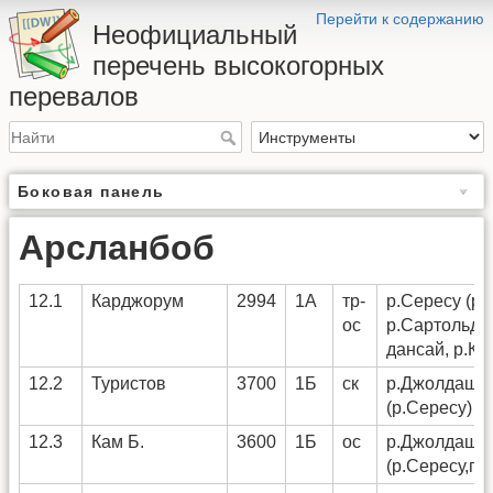
Перейти к содержанию
Неофициальный
перечень высокогорных
перевалов
Боковая панель
Арсланбоб
12.1
Карджорум
2994
1А
тр-
р.Сересу (р.
ос
р.Сартольды
дансай, р.Ка
12.2
Туристов
3700
1Б
ск
р.Джолдаш - 
(р.Сересу)
12.3
Кам Б.
3600
1Б
ос
р.Джолдаш - 
(р.Сересу,по