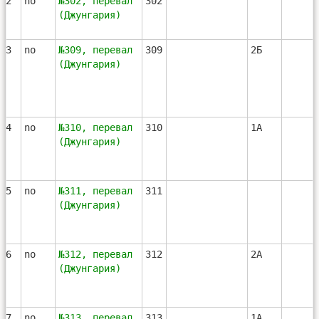
12
no
№302, перевал
302
(Джунгария)
13
no
№309, перевал
309
2Б
(Джунгария)
14
no
№310, перевал
310
1А
(Джунгария)
15
no
№311, перевал
311
(Джунгария)
16
no
№312, перевал
312
2А
(Джунгария)
17
no
№313, перевал
313
1А