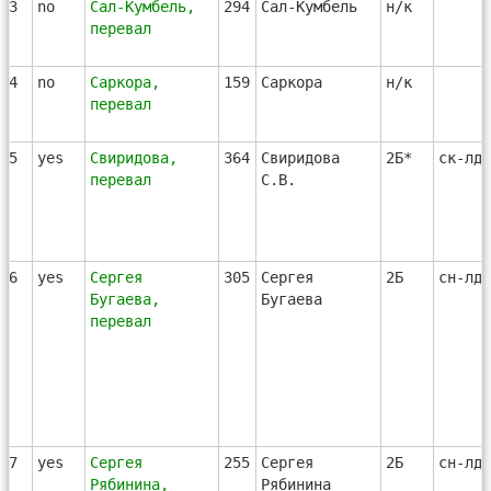
73
no
Сал-Кумбель,
294
Сал-Кумбель
н/к
перевал
74
no
Саркора,
159
Саркора
н/к
перевал
75
yes
Свиридова,
364
Свиридова
2Б*
ск-лд-
перевал
С.В.
76
yes
Сергея
305
Сергея
2Б
сн-лд-
Бугаева,
Бугаева
перевал
77
yes
Сергея
255
Сергея
2Б
сн-лд-
Рябинина,
Рябинина