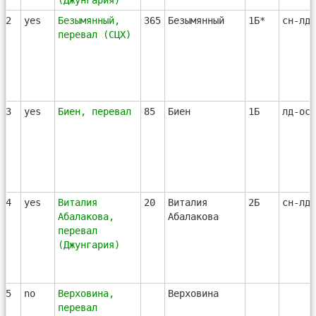
(Джунгария)
32
yes
Безымянный,
365
Безымянный
1Б*
сн-лд-
перевал (СЦХ)
33
yes
Биен, перевал
85
Биен
1Б
лд-ос
34
yes
Виталия
20
Виталия
2Б
сн-лд-
Абалакова,
Абалакова
перевал
(Джунгария)
35
no
Верховина,
Верховина
перевал