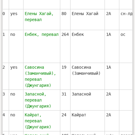
40
yes
Елены Хагай,
80
Елены Хагай
2А
сн-лд-
перевал
41
no
Енбек, перевал
264
Енбек
1А
ос
42
yes
Савосина
19
Савосина
1А
(Заманчивый),
(Заманчивый)
перевал
(Джунгария)
43
no
Запасной,
31
Запасной
2А
перевал
(Джунгария)
44
no
Кайрат,
24
Кайрат
2А
перевал
(Джунгария)