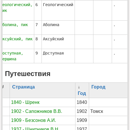
Геологический,
6
Геологический
.
пик
Аболина, пик
7
Аболина
.
Аксуйский, пик
8
Аксуйский
.
Доступная,
9
Доступная
.
вершина
Путешествия
#
Страница
↓
Город
Год
1
1840 - Шренк
1840
2
1902 - Сапожников В.В.
1902
Томск
3
1909 - Безсонов А.И.
1909
4
1937 - Шнитников В.Н.
1937