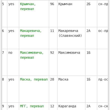
55
yes
Крымчан,
96
Крымчан
2Б
сн-лд
перевал
56
yes
Макаревича,
11
Макаревича
2А
ос-лд
перевал
(Славянский)
57
no
Максимовича,
92
Максимовича
1Б
перевал
58
yes
Маска, перевал
28
Маска
1Б
лд-ос
59
yes
МГГ, перевал
12
Караганда
2А
сн-ск-