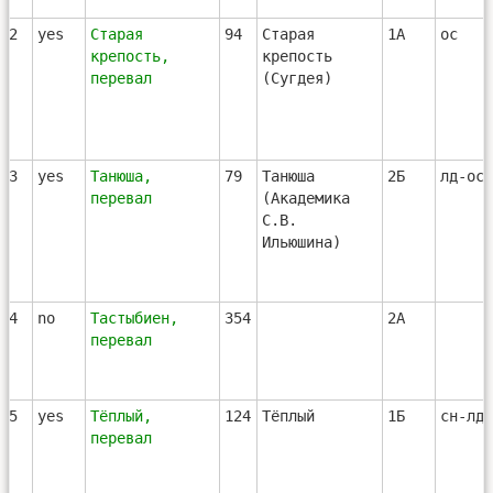
82
yes
Старая
94
Старая
1А
ос
крепость,
крепость
перевал
(Сугдея)
83
yes
Танюша,
79
Танюша
2Б
лд-ос
перевал
(Академика
С.В.
Ильюшина)
84
no
Тастыбиен,
354
2А
перевал
85
yes
Тёплый,
124
Тёплый
1Б
сн-лд-
перевал