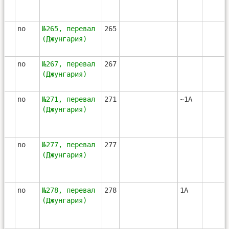
3
no
№265, перевал
265
(Джунгария)
4
no
№267, перевал
267
(Джунгария)
5
no
№271, перевал
271
~1А
(Джунгария)
6
no
№277, перевал
277
(Джунгария)
7
no
№278, перевал
278
1А
(Джунгария)