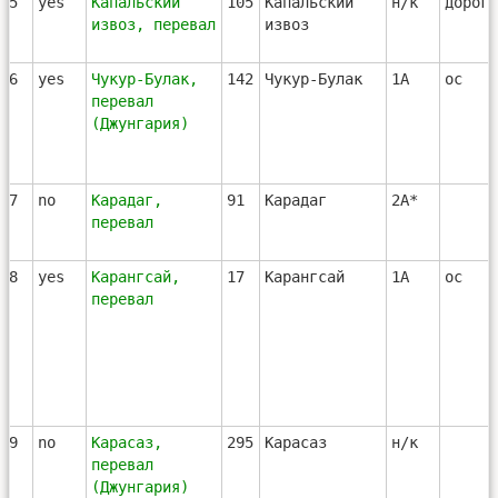
45
yes
Капальский
105
Капальский
н/к
дорога
извоз, перевал
извоз
46
yes
Чукур-Булак,
142
Чукур-Булак
1А
ос
перевал
(Джунгария)
47
no
Карадаг,
91
Карадаг
2А*
перевал
48
yes
Карангсай,
17
Карангсай
1А
ос
перевал
49
no
Карасаз,
295
Карасаз
н/к
перевал
(Джунгария)