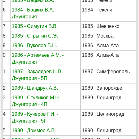
15
1983 - Бацких В.А.
1983
Текели
16
1984 - Бацких В.А. -
1984
Текели
Джунгария
17
1985 - Симутин В.В.
1985
Шевченко
18
1985 - Стрыгин С.Э.
1985
Москва
19
1986 - Вуколов В.Н.
1986
Алма-Ата
20
1986 - Артемьев А.М. -
1986
Алма-Ата
Джунгария
21
1987 - Закалдаев Н.В. -
1987
Симферополь
Джунгария - 5П
22
1989 - Шандрук А.В.
1989
Запорожье
23
1989 - Стуликов М.Н. -
1989
Ленинград
Джунгария - 4П
24
1989 - Кучеров Г.И. -
1989
Целиноград
Джунгария - 5Г
25
1990 - Доммес А.В.
1990
Ленинград