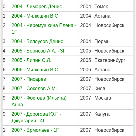
60
2004 - Лимарев Денис
2004
Томск
61
2004 - Милюшин В.С.
2004
Астана
62
2004 - Черемушкина Елена -
2004
Новосибирск
1Г
63
2004 - Белоусов Денис
2004
Пермь
64
2005 - Борисов А.А. - 3Г
2005
Новосибирск
65
2005 - Липин С.Л.
2005
Екатеринбург
66
2006 - Милюшин В.С.
2006
Астана
67
2007 - Писарев
2007
Новосибирск
68
2007 - Соколов А.М.
2007
Киев
69
2007 - Фоктова (Ильина)
2007
Москва
Анна
70
2007 - Дорогова Ю.Г. -
2007
Калуга
Джунгария - 4Г
71
2007 - Ермолаев - 1Г
2007
Новосибирск