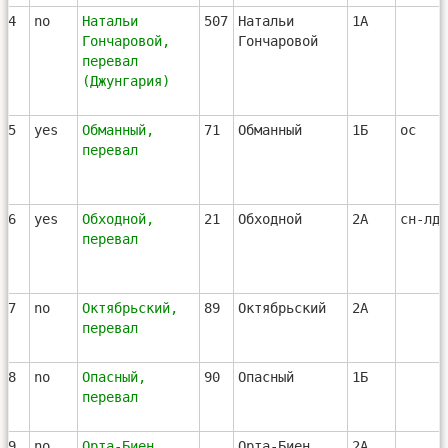
64
no
Натальи
507
Натальи
1А
Гончаровой,
Гончаровой
перевал
(Джунгария)
65
yes
Обманный,
71
Обманный
1Б
ос
перевал
66
yes
Обходной,
21
Обходной
2А
сн-лд-
перевал
67
no
Октябрьский,
89
Октябрьский
2А
перевал
68
no
Опасный,
90
Опасный
1Б
перевал
69
no
Орта-Биен,
Орта-Биен
2А