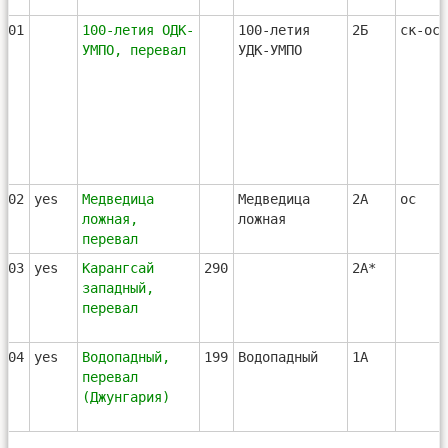
101
100-летия ОДК-
100-летия
2Б
ск-ос
УМПО, перевал
УДК-УМПО
102
yes
Медведица
Медведица
2А
ос
ложная,
ложная
перевал
103
yes
Карангсай
290
2А*
западный,
перевал
104
yes
Водопадный,
199
Водопадный
1А
перевал
(Джунгария)