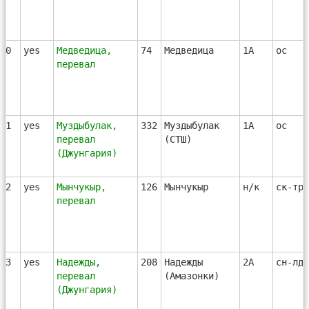
60
yes
Медведица,
74
Медведица
1А
ос
перевал
61
yes
Муздыбулак,
332
Муздыбулак
1А
ос
перевал
(СТШ)
(Джунгария)
62
yes
Мынчукыр,
126
Мынчукыр
н/к
ск-тр-
перевал
63
yes
Надежды,
208
Надежды
2А
сн-лд-
перевал
(Амазонки)
(Джунгария)