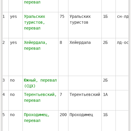
перевал
91
yes
Уральских
75
Уральских
1Б
сн-лд
туристов,
туристов
перевал
92
yes
Хейердала,
8
Хейердала
2Б
лд-ос
перевал
93
no
Южный, перевал
2Б
(СЦХ)
94
no
Терентьевский,
7
Терентьевский
1А
перевал
95
no
Проходимец,
200
Проходимец
1Б
перевал