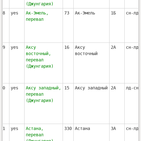
(Джунгария)
28
yes
Ак-Эмель,
73
Ак-Эмель
1Б
сн-лд-
перевал
29
yes
Аксу
16
Аксу
2А
сн-лд
восточный,
восточный
перевал
(Джунгария)
30
yes
Аксу западный,
15
Аксу западный
2А
лд-сн
перевал
(Джунгария)
31
yes
Астана,
330
Астана
3А
сн-лд-
перевал