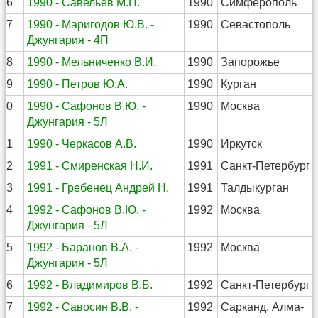
26
1990 - Савельев М.П.
1990
Симферополь
27
1990 - Маригодов Ю.В. -
1990
Севастополь
Джунгария - 4П
28
1990 - Мельниченко В.И.
1990
Запорожье
29
1990 - Петров Ю.А.
1990
Курган
30
1990 - Сафонов В.Ю. -
1990
Москва
Джунгария - 5Л
31
1990 - Черкасов А.В.
1990
Иркутск
32
1991 - Смиренская Н.И.
1991
Санкт-Петербург
33
1991 - Гребенец Андрей Н.
1991
Талдыкурган
34
1992 - Сафонов В.Ю. -
1992
Москва
Джунгария - 5Л
35
1992 - Баранов В.А. -
1992
Москва
Джунгария - 5Л
36
1992 - Владимиров В.Б.
1992
Санкт-Петербург
37
1992 - Савосин В.В. -
1992
Сарканд, Алма-