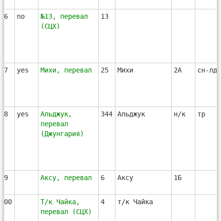
96
no
№13, перевал
13
(СЦХ)
97
yes
Михи, перевал
25
Михи
2А
сн-лд-
98
yes
Альджук,
344
Альджук
н/к
тр
перевал
(Джунгария)
99
Аксу, перевал
6
Аксу
1Б
100
Т/к Чайка,
4
т/к Чайка
перевал (СЦХ)