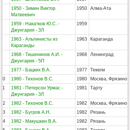
5
1950 - Зимин Виктор
1950
Алма-Ата
Матвеевич
6
1959 - Накатков Ю.С. -
1959
Джунгария - 3Л
7
1963 - Альпинисты из
1963
Караганда
Караганды
8
1968 - Тишенинов А.И. -
1968
Ленинград
Джунгария - 5П
9
1977 - Бацких В.А.
1977
Текели
10
1980 - Тихонов В.С.
1980
Москва, Фрязино
11
1981 - Петерсон Урмас -
1981
Тарту
Джунгария - 3Л
12
1982 - Тихонов В.С.
1982
Москва, Фрязино
13
1982 - Бугров А.Н.
1982
Рязань
14
1982 - Макушкин В.А.
1982
Рязань