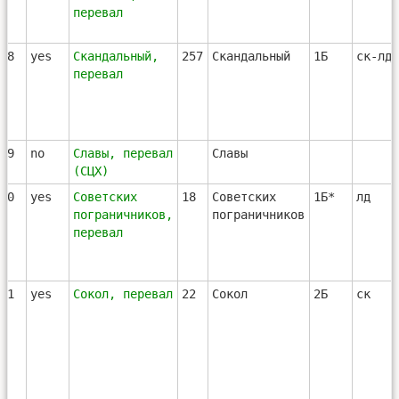
перевал
78
yes
Скандальный,
257
Скандальный
1Б
ск-лд
перевал
79
no
Славы, перевал
Славы
(СЦХ)
80
yes
Советских
18
Советских
1Б*
лд
пограничников,
пограничников
перевал
81
yes
Сокол, перевал
22
Сокол
2Б
ск