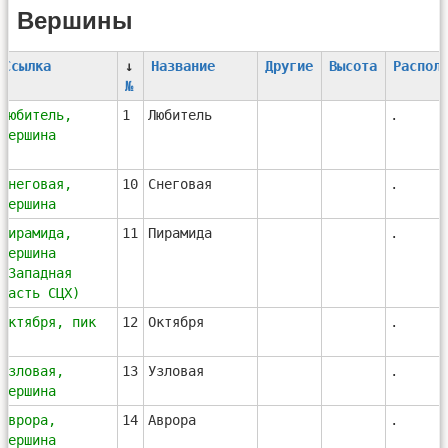
Вершины
Ссылка
↓
Название
Другие
Высота
Распол
№
Любитель,
1
Любитель
.
вершина
Снеговая,
10
Снеговая
.
вершина
Пирамида,
11
Пирамида
.
вершина
(Западная
часть СЦХ)
Октября, пик
12
Октября
.
Узловая,
13
Узловая
.
вершина
Аврора,
14
Аврора
.
вершина