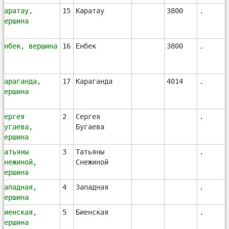
Каратау,
15
Каратау
3800
.
вершина
Енбек, вершина
16
Енбек
3800
.
Караганда,
17
Караганда
4014
.
вершина
Сергея
2
Сергея
.
Бугаева,
Бугаева
вершина
Татьяны
3
Татьяны
.
Снежиной,
Снежиной
вершина
Западная,
4
Западная
.
вершина
Биенская,
5
Биенская
.
вершина