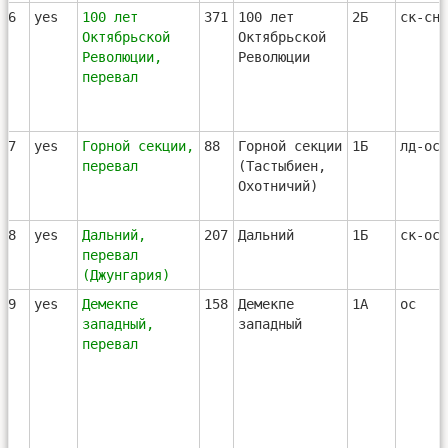
36
yes
100 лет
371
100 лет
2Б
ск-сн-
Октябрьской
Октябрьской
Революции,
Революции
перевал
37
yes
Горной секции,
88
Горной секции
1Б
лд-ос
перевал
(Тастыбиен,
Охотничий)
38
yes
Дальний,
207
Дальний
1Б
ск-ос
перевал
(Джунгария)
39
yes
Демекпе
158
Демекпе
1А
ос
западный,
западный
перевал