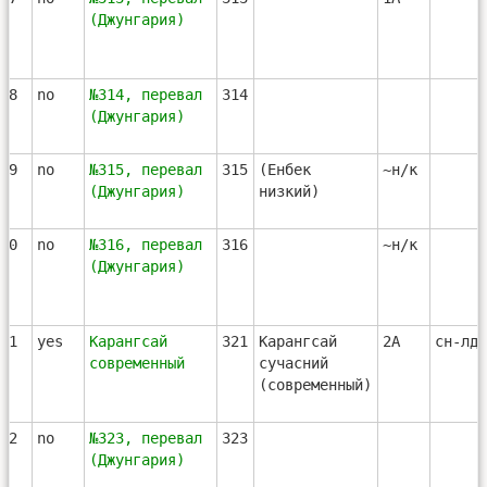
(Джунгария)
18
no
№314, перевал
314
(Джунгария)
19
no
№315, перевал
315
(Енбек
~н/к
(Джунгария)
низкий)
20
no
№316, перевал
316
~н/к
(Джунгария)
21
yes
Карангсай
321
Карангсай
2А
сн-лд-
современный
сучасний
(современный)
22
no
№323, перевал
323
(Джунгария)