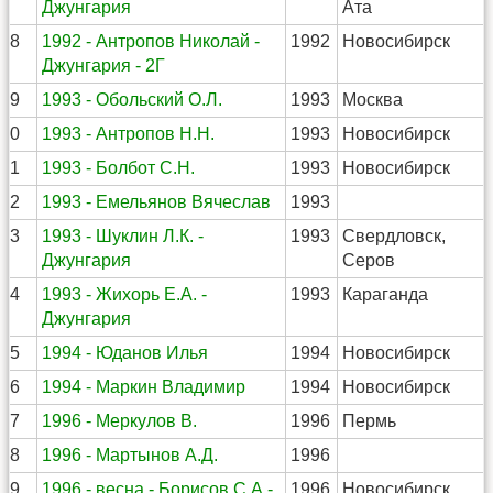
Джунгария
Ата
38
1992 - Антропов Николай -
1992
Новосибирск
Джунгария - 2Г
39
1993 - Обольский О.Л.
1993
Москва
40
1993 - Антропов Н.Н.
1993
Новосибирск
41
1993 - Болбот С.Н.
1993
Новосибирск
42
1993 - Емельянов Вячеслав
1993
43
1993 - Шуклин Л.К. -
1993
Свердловск,
Джунгария
Серов
44
1993 - Жихорь Е.А. -
1993
Караганда
Джунгария
45
1994 - Юданов Илья
1994
Новосибирск
46
1994 - Маркин Владимир
1994
Новосибирск
47
1996 - Меркулов В.
1996
Пермь
48
1996 - Мартынов А.Д.
1996
49
1996 - весна - Борисов С.А.-
1996
Новосибирск