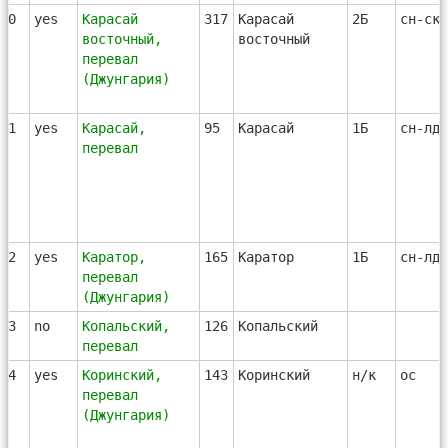
50
yes
Карасай
317
Карасай
2Б
сн-ск-
восточный,
восточный
перевал
(Джунгария)
51
yes
Карасай,
95
Карасай
1Б
сн-лд
перевал
52
yes
Каратор,
165
Каратор
1Б
сн-лд-
перевал
(Джунгария)
53
no
Копальский,
126
Копальский
перевал
54
yes
Коринский,
143
Коринский
н/к
ос
перевал
(Джунгария)