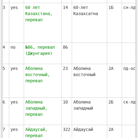
23
yes
60 лет
14
60-лет
1Б
сн-лд
Казахстана,
Казахсатна
перевал
24
no
№86, перевал
86
(Джунгария)
25
yes
Аболина
23
Аболина
2А
лд-ос
восточный,
восточный
перевал
26
yes
Аболина
10
Аболина
2Б
ск-лд-
западный,
западный
перевал
27
yes
Айдаусай,
322
Айдаусай
2А
перевал