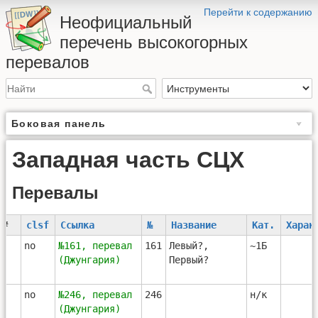
Перейти к содержанию
Неофициальный
перечень высокогорных
перевалов
Боковая панель
Западная часть СЦХ
Перевалы
#
clsf
Ссылка
№
Название
Кат.
Харак
1
no
№161, перевал
161
Левый?,
~1Б
(Джунгария)
Первый?
2
no
№246, перевал
246
н/к
(Джунгария)