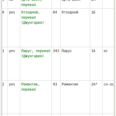
перевал
70
yes
Отходной,
84
Отходной
1Б
перевал
(Джунгария)
71
yes
Парус, перевал
343
Парус
1А
ос
(Джунгария)
72
yes
Романтик,
93
Романтик
2А*
сн-ос
перевал