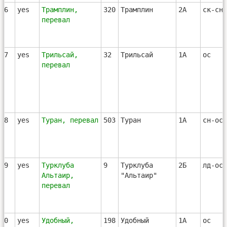
86
yes
Трамплин,
320
Трамплин
2А
ск-сн-
перевал
87
yes
Трильсай,
32
Трильсай
1А
ос
перевал
88
yes
Туран, перевал
503
Туран
1А
сн-ос
89
yes
Турклуба
9
Турклуба
2Б
лд-ос
Альтаир,
"Альтаир"
перевал
90
yes
Удобный,
198
Удобный
1А
ос