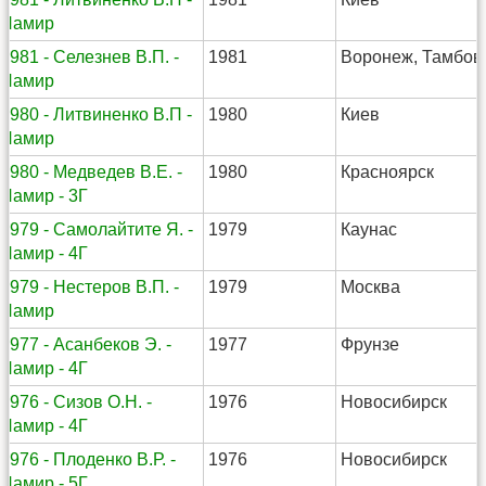
Памир
1981 - Селезнев В.П. -
1981
Воронеж, Тамбов
Памир
1980 - Литвиненко В.П -
1980
Киев
Памир
1980 - Медведев В.Е. -
1980
Красноярск
Памир - 3Г
1979 - Самолайтите Я. -
1979
Каунас
Памир - 4Г
1979 - Нестеров В.П. -
1979
Москва
Памир
1977 - Асанбеков Э. -
1977
Фрунзе
Памир - 4Г
1976 - Сизов О.Н. -
1976
Новосибирск
Памир - 4Г
1976 - Плоденко В.Р. -
1976
Новосибирск
Памир - 5Г