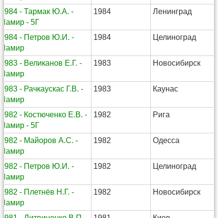
1984 - Тармак Ю.А. -
1984
Ленинград
Памир - 5Г
1984 - Петров Ю.И. -
1984
Целиноград
Памир
1983 - Великанов Е.Г. -
1983
Новосибирск
Памир
1983 - Рачкаускас Г.В. -
1983
Каунас
Памир
1982 - Костюченко Е.В. -
1982
Рига
Памир - 5Г
1982 - Майоров А.С. -
1982
Одесса
Памир
1982 - Петров Ю.И. -
1982
Целиноград
Памир
1982 - Плетнёв Н.Г. -
1982
Новосибирск
Памир
1981 - Литвиненко В.П -
1981
Киев