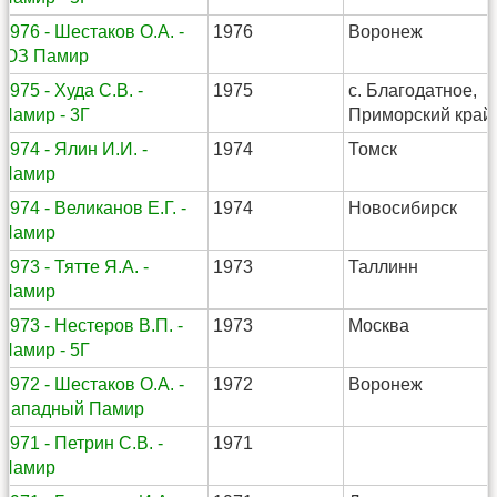
1976 - Шестаков О.А. -
1976
Воронеж
ЮЗ Памир
1975 - Худа С.В. -
1975
с. Благодатное,
Памир - 3Г
Приморский край
1974 - Ялин И.И. -
1974
Томск
Памир
1974 - Великанов Е.Г. -
1974
Новосибирск
Памир
1973 - Тятте Я.А. -
1973
Таллинн
Памир
1973 - Нестеров В.П. -
1973
Москва
Памир - 5Г
1972 - Шестаков О.А. -
1972
Воронеж
Западный Памир
1971 - Петрин С.В. -
1971
Памир