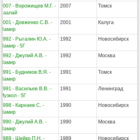
2007 - Ворожищев М.Г. -
2007
Томск
Заалай
2001 - Довженко С.В. -
2001
Калуга
Памир
1992 - Рыгалин Ю.А. -
1992
Новосибирск
Памир - 5Г
1992 - Джулий А.В. -
1992
Москва
Памир
1991 - Будников В.Я. -
1991
Томск
Памир
1991 - Васильев В.В. -
1991
Ленинград
Музкол - 5Г
1998 - Карнаев С. -
1990
Новосибирск
Памир
1990 - Джулий А.В. -
1990
Москва
Памир
1989 - Шейко П.Н. -
1989
Новосибирск