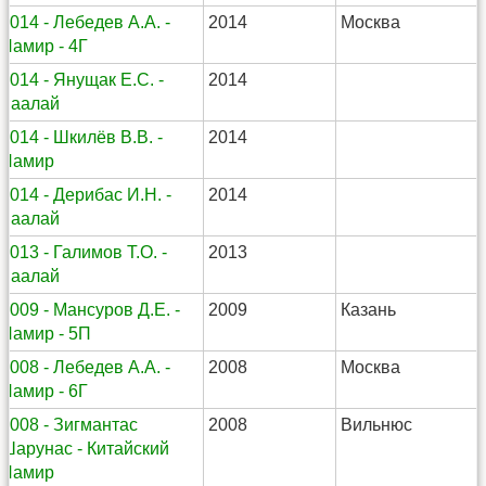
2014 - Лебедев А.А. -
2014
Москва
Памир - 4Г
2014 - Янущак Е.С. -
2014
Заалай
2014 - Шкилёв В.В. -
2014
Памир
2014 - Дерибас И.Н. -
2014
Заалай
2013 - Галимов Т.О. -
2013
Заалай
2009 - Мансуров Д.Е. -
2009
Казань
Памир - 5П
2008 - Лебедев А.А. -
2008
Москва
Памир - 6Г
2008 - Зигмантас
2008
Вильнюс
Шарунас - Китайский
Памир