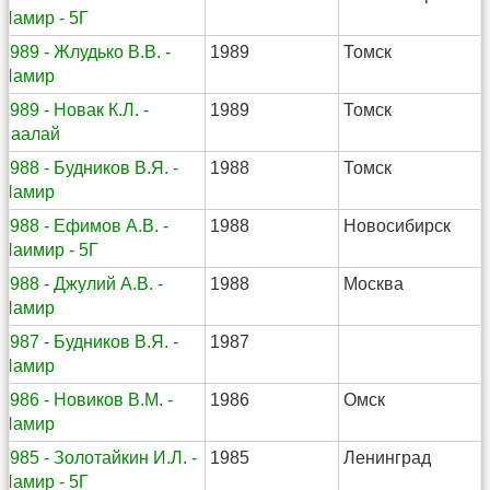
Памир - 5Г
1989 - Жлудько В.В. -
1989
Томск
Памир
1989 - Новак К.Л. -
1989
Томск
Заалай
1988 - Будников В.Я. -
1988
Томск
Памир
1988 - Ефимов А.В. -
1988
Новосибирск
Паимир - 5Г
1988 - Джулий А.В. -
1988
Москва
Памир
1987 - Будников В.Я. -
1987
Памир
1986 - Новиков В.М. -
1986
Омск
Памир
1985 - Золотайкин И.Л. -
1985
Ленинград
Памир - 5Г