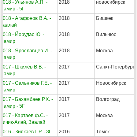
2018 - Ульянов А.П. -
2018
новосибирск
Памир - 5Г
2018 - Агафонов В.А. -
2018
Бишкек
Заалай
2018 - Йорудас Ю. -
2018
Вильнюс
Памир
2018 - Ярославцев И. -
2018
Москва
Памир
2017 - Шкилёв В.В. -
2017
Санкт-Петербург
Памир
2017 - Сальников Г.Е. -
2017
Новосибирск
Памир
2017 - Бахамбаев Р.Х. -
2017
Волгоград
Памир - 5Г
2017 - Картаев ф.С. -
2017
Москва
Кичик-Алай, Заалай
2016 - Зиякаев Г.Р. - 3Г
2016
Томск