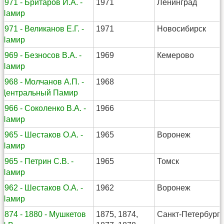
1971 - Бритаров И.А. -
1971
Ленинград
Памир
1971 - Великанов Е.Г. -
1971
Новосибирск
Памир
1969 - Безносов В.А. -
1969
Кемерово
Памир
1968 - Молчанов А.П. -
1968
Центральный Памир
1966 - Соколенко В.А. -
1966
Памир
1965 - Шестаков О.А. -
1965
Воронеж
Памир
1965 - Петрин С.В. -
1965
Томск
Памир
1962 - Шестаков О.А. -
1962
Воронеж
Памир
1874 - 1880 - Мушкетов
1875, 1874,
Санкт-Петербург