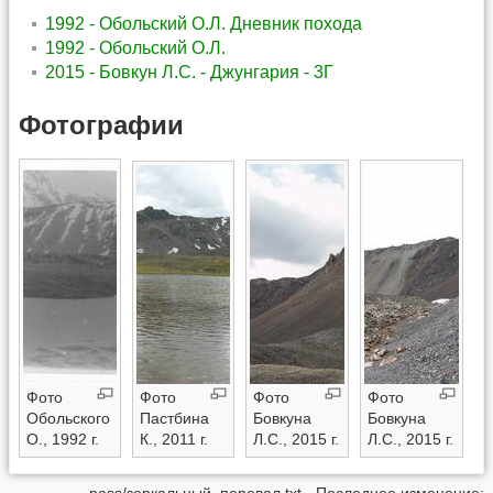
1992 - Обольский О.Л. Дневник похода
1992 - Обольский О.Л.
2015 - Бовкун Л.С. - Джунгария - 3Г
Фотографии
Фото
Фото
Фото
Фото
Обольского
Пастбина
Бовкуна
Бовкуна
О., 1992 г.
К., 2011 г.
Л.С., 2015 г.
Л.С., 2015 г.
pass/зеркальный_перевал.txt
· Последнее изменение: