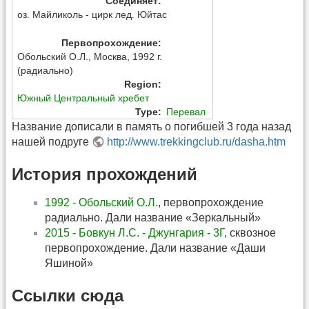
Соединяет
:
оз. Майликоль - цирк лед. Юйтас
Первопрохождение
:
Обольский О.Л.
,
Москва
,
1992 г.
(радиально)
Region
:
Южный Центральный хребет
Type
:
Перевал
Название дописали в память о погибшей 3 года назад
нашей подруге
http://www.trekkingclub.ru/dasha.htm
История прохождений
1992 - Обольский О.Л.
, первопрохождение
радиально. Дали название «Зеркальный»
2015 - Бовкун Л.С. - Джунгария - 3Г
, сквозное
первопрохождение. Дали название «Даши
Яшиной»
Ссылки сюда