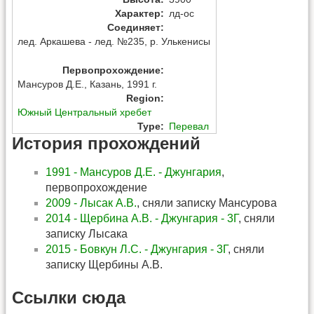
Характер
:
лд-ос
Соединяет
:
лед. Аркашева - лед. №235, р. Улькенисы
Первопрохождение
:
Мансуров Д.Е.
,
Казань
,
1991 г.
Region
:
Южный Центральный хребет
Type
:
Перевал
История прохождений
1991 - Мансуров Д.Е. - Джунгария
,
первопрохождение
2009 - Лысак А.В.
, сняли записку Мансурова
2014 - Щербина А.В. - Джунгария - 3Г
, сняли
записку Лысака
2015 - Бовкун Л.С. - Джунгария - 3Г
, сняли
записку Щербины А.В.
Ссылки сюда