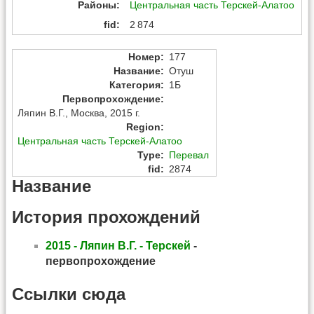
Районы
Центральная часть Терскей-Алатоо
fid
2 874
Номер
:
177
Название
:
Отуш
Категория
:
1Б
Первопрохождение
:
Ляпин В.Г.
,
Москва
,
2015 г.
Region
:
Центральная часть Терскей-Алатоо
Type
:
Перевал
fid
:
2874
Название
История прохождений
2015 - Ляпин В.Г. - Терскей
-
первопрохождение
Ссылки сюда