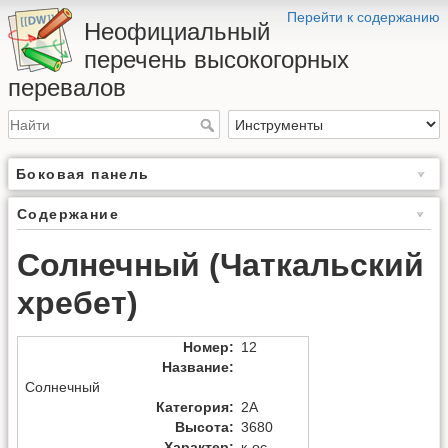
Перейти к содержанию
Неофициальный
перечень высокогорных
перевалов
Боковая панель
Содержание
Солнечный (Чаткальский
хребет)
Номер
:
12
Название
:
Солнечный
Категория
:
2А
Высота
:
3680
Характер
:
к-ос