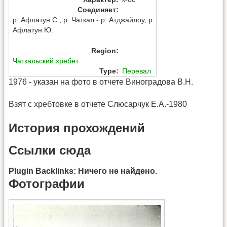
Соединяет
:
р. Афлатун С., р. Чаткал - р. Атджайлоу, р.
Афлатун Ю.
Region
:
Чаткальский хребет
Type
:
Перевал
1976 - указан на фото в отчете Виноградова В.Н.
Взят с хребтовке в отчете Слюсарчук Е.А.-1980
История прохождений
Ссылки сюда
Plugin Backlinks: Ничего не найдено.
Фотографии