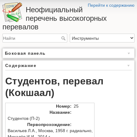
Перейти к содержанию
Неофициальный
перечень высокогорных
перевалов
Боковая панель
Содержание
Студентов, перевал
(Кокшаал)
Номер
:
25
Название
:
Студентов (П-2)
Первопрохождение
:
Васильев Л.А.
,
Москва
,
1958 г. радиально
,
Михалёв И.И.
,
2014 г.