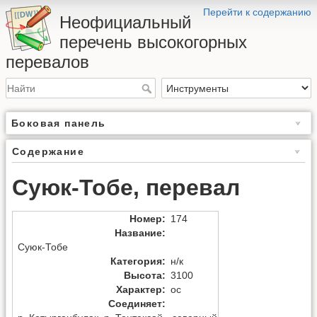
Перейти к содержанию
Неофициальный
перечень высокогорных
перевалов
Боковая панель
Содержание
Суюк-Тобе, перевал
Номер
:
174
Название
:
Суюк-Тобе
Категория
:
н/к
Высота
:
3100
Характер
:
ос
Соединяет
: