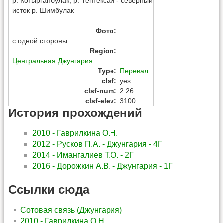
р. Котырганбулак, р. Тентексай - северный
исток р. Шимбулак
Фото
:
с одной стороны
Region
:
Центральная Джунгария
Type
:
Перевал
clsf
:
yes
clsf-num
:
2.26
clsf-elev
:
3100
История прохождений
2010 - Гаврилкина О.Н.
2012 - Русков П.А. - Джунгария - 4Г
2014 - Имангалиев Т.О. - 2Г
2016 - Дорожкин А.В. - Джунгария - 1Г
Ссылки сюда
Сотовая связь (Джунгария)
2010 - Гаврилкина О.Н.