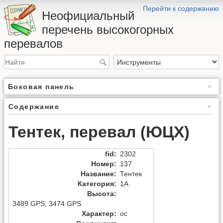
Перейти к содержанию
Неофициальный
перечень высокогорных
перевалов
Боковая панель
Содержание
Тентек, перевал (ЮЦХ)
fid
:
2302
Номер
:
137
Название
:
Тентек
Категория
:
1А
Высота
:
3489 GPS
,
3474 GPS
Характер
:
ос