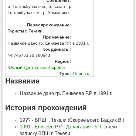
Соединяет
:
р. Тентекбулак сев., р. Казан - р.
Тентекбулак юж., р. Улькенисы
Первопрохождение
:
Туристы г. Текели
Примечание
:
Название дано гр. Еникеева Р.Р. в 1991 г.
Координаты
:
44.746783 79.780643
Region
:
Южный Центральный хребет
Type
:
Перевал
Название
Название дано гр. Еникеева Р.Р. в 1991 г.
История прохождений
19?? - ВПШ г. Текели (Скорее всего Бацких В.)
1991 - Еникеев Р.Р. - Джунгария - 5П
, сняли
записку ВПШ г. Текели.