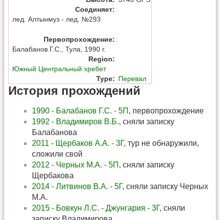
Соединяет
:
лед. Алтынмуз - лед. №293
Первопрохождение
:
Балабанов Г.С.
,
Тула
,
1990 г.
Region
:
Южный Центральный хребет
Type
:
Перевал
История прохождений
1990 - Балабанов Г.С. - 5П
, первопрохождение
1992 - Владимиров В.Б.
, сняли записку
Балабанова
2011 - Щербаков А.А. - 3Г
, тур не обнаружили,
сложили свой
2012 - Черных М.А. - 5П
, сняли записку
Щербакова
2014 - Литвинов В.А. - 5Г
, сняли записку Черных
М.А.
2015 - Бовкун Л.С. - Джунгария - 3Г
, сняли
записку Владимирова.