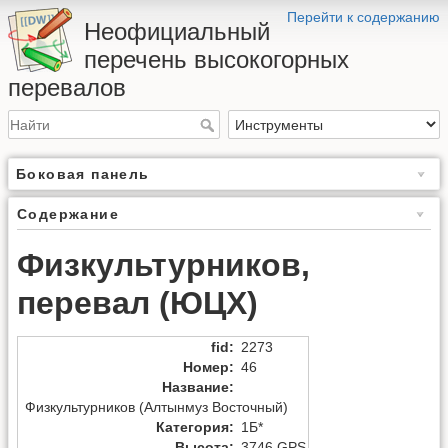
Перейти к содержанию
Неофициальный
перечень высокогорных
перевалов
Боковая панель
Содержание
Физкультурников,
перевал (ЮЦХ)
fid
:
2273
Номер
:
46
Название
:
Физкультурников (Алтынмуз Восточный)
Категория
:
1Б*
Высота
:
3746 GPS