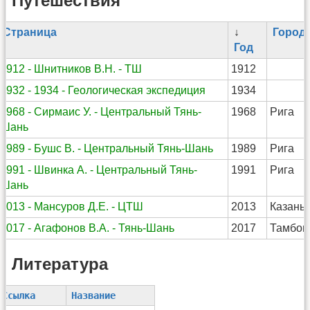
Путешествия
Страница
↓
Город
Год
1912 - Шнитников В.Н. - ТШ
1912
1932 - 1934 - Геологическая экспедиция
1934
1968 - Сирмаис У. - Центральный Тянь-
1968
Рига
Шань
1989 - Бушс В. - Центральный Тянь-Шань
1989
Рига
1991 - Швинка А. - Центральный Тянь-
1991
Рига
Шань
2013 - Мансуров Д.Е. - ЦТШ
2013
Казань
2017 - Агафонов В.А. - Тянь-Шань
2017
Тамбов
Литература
Ссылка
Название