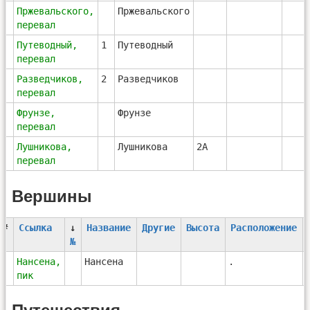
3
Пржевальского,
Пржевальского
перевал
4
Путеводный,
1
Путеводный
перевал
5
Разведчиков,
2
Разведчиков
перевал
6
Фрунзе,
Фрунзе
перевал
7
Лушникова,
Лушникова
2А
перевал
Вершины
#
Ссылка
↓
Название
Другие
Высота
Расположение
№
1
Нансена,
Нансена
.
пик