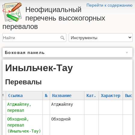
Перейти к содержанию
Неофициальный
перечень высокогорных
перевалов
Боковая панель
Иныльчек-Тау
Перевалы
#
Ссылка
№
Название
Кат.
Характер
Высо
1
Атджайляу,
Атджайляу
перевал
2
Обходной,
Обходной
перевал
(Иныльчек-Тау)