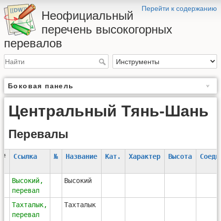
Перейти к содержанию
Неофициальный
перечень высокогорных
перевалов
Боковая панель
Центральный Тянь-Шань
Перевалы
#
Ссылка
№
Название
Кат.
Характер
Высота
Соеди
1
Высокий,
Высокий
перевал
2
Тахталык,
Тахталык
перевал