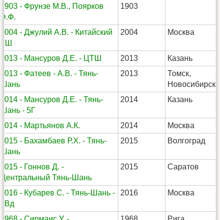
1903 - Фрунзе М.В., Поярков
1903
Э.Ф.
2004 - Джулий А.В. - Китайский
2004
Москва
ТШ
2013 - Мансуров Д.Е. - ЦТШ
2013
Казань
2013 - Фатеев - А.В. - Тянь-
2013
Томск,
Шань
Новосибирск
2014 - Мансуров Д.Е. - Тянь-
2014
Казань
Шань - 5Г
2014 - Мартьянов А.К.
2014
Москва
2015 - Бахамбаев Р.Х. - Тянь-
2015
Волгоград
Шань
2015 - Гоннов Д. -
2015
Саратов
Центральный Тянь-Шань
2016 - Кубарев С. - Тянь-Шань -
2016
Москва
5Вд
1968 - Сирмаис У. -
1968
Рига