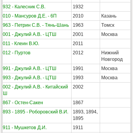
1932 - Калесник С.В.
1932
2010 - Мансуров Д.Е. - 6П
2010
Казань
1963 - Петрин С.В. - Тянь-Шань
1963
Томск
2001 - Джулий А.В. - ЦТШ
2001
Москва
2011 - Клеин В.Ю.
2011
2012 - Пуртов
2012
Нижний
Новгород
1991 - Джулий А.В. - ЦТШ
1991
Москва
1993 - Джулий А.В. - ЦТШ
1993
Москва
2002 - Джулий А.В. - Китайский
2002
ТШ
1867 - Остен-Сакен
1867
1893 - 1895 - Роборовский В.И.
1893, 1894,
1895
1911 - Мушкетов Д.И.
1911