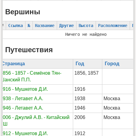
Вершины
#
Ссылка
№
Название
Другие
Высота
Расположение
П
Ничего не найдено
Путешествия
Страница
Год
Город
1856 - 1857 - Семёнов Тян-
1856, 1857
Шанский П.П.
1916 - Мушкетов Д.И.
1916
1938 - Летавет А.А.
1938
Москва
1946 - Летавет А.А.
1946
Москва
2006 - Джулий А.В. - Китайский
2006
Москва
ТШ
1912 - Мушкетов Д.И.
1912