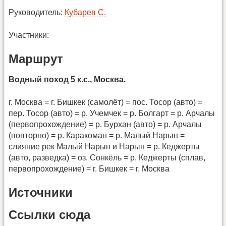
Руководитель:
Кубарев С.
Участники:
Маршрут
Водный поход 5 к.с., Москва.
г. Москва = г. Бишкек (самолёт) = пос. Тосор (авто) =
пер. Тосор (авто) = р. Учемчек = р. Болгарт = р. Арчалы
(первопрохождение) = р. Бурхан (авто) = р. Арчалы
(повторно) = р. Каракоман = р. Малый Нарын =
слияние рек Малый Нарын и Нарын = р. Кеджерты
(авто, разведка) = оз. Сонкёль = р. Кеджерты (сплав,
первопрохождение) = г. Бишкек = г. Москва
Источники
Ссылки сюда