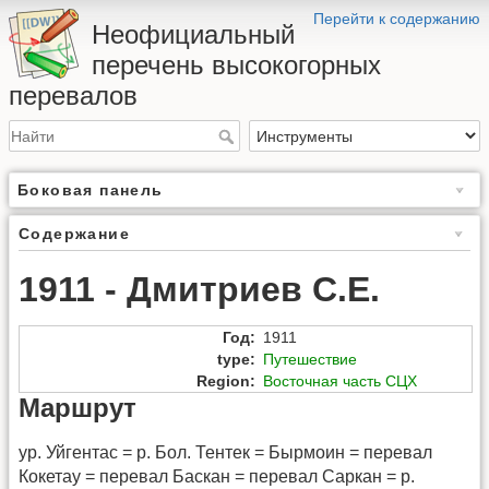
Перейти к содержанию
Неофициальный
перечень высокогорных
перевалов
Боковая панель
Содержание
1911 - Дмитриев С.Е.
Год
:
1911
type
:
Путешествие
Region
:
Восточная часть СЦХ
Маршрут
ур. Уйгентас = р. Бол. Тентек = Бырмоин = перевал
Кокетау = перевал Баскан = перевал Саркан = р.