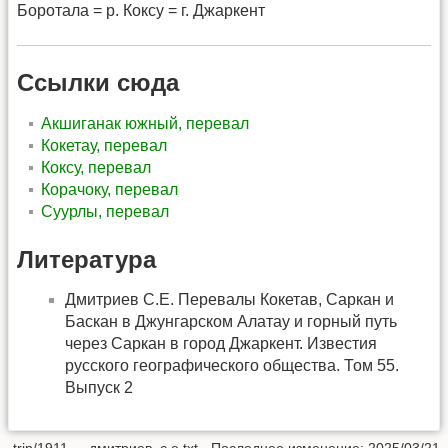
Боротала = р. Коксу = г. Джаркент
Ссылки сюда
Акшиганак южный, перевал
Кокетау, перевал
Коксу, перевал
Корачоку, перевал
Суурлы, перевал
Литература
Дмитриев С.Е. Перевалы Кокетав, Саркан и
Баскан в Джунгарском Алатау и горный путь
через Саркан в город Джаркент. Известия
русского географического общества. Том 55.
Выпуск 2
trip/1911_-_дмитриев_с.е.txt
· Последнее изменение: 2025/03/21