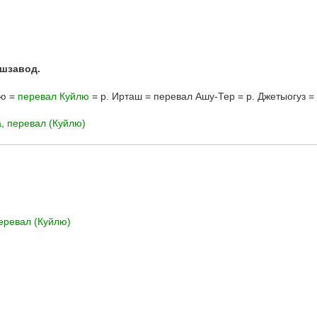
шзавод.
лю =
перевал Куйлю
= р. Ирташ = перевал Ашу-Тер = р. Джетыогуз = 
, перевал (Куйлю)
еревал (Куйлю)