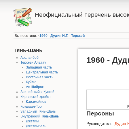
Неофициальный перечень высок
Вы посетили:
1960 - Дудин Н.Т. - Терскей
•
Тянь-Шань
Арсланбоб
1960 - Дуд
Терскей Алатау
Западная часть
Центральная часть
Восточная часть
Куйлю
Ак-Шийрак
Заилийский и Кунгей
Киргизский хребет
Карамойнок
Кокшаал-Тоо
Западный Тянь-Шань
Персоны
Внутренний Тянь-Шань
Джетим
Руководитель:
Дудин Н
Джетимбель