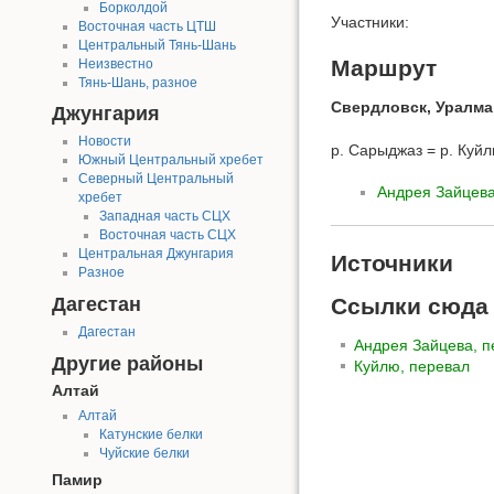
Борколдой
Участники:
Восточная часть ЦТШ
Центральный Тянь-Шань
Маршрут
Неизвестно
Тянь-Шань, разное
Свердловск, Уралма
Джунгария
Новости
р. Сарыджаз = р. Куй
Южный Центральный хребет
Северный Центральный
Андрея Зайцева
хребет
Западная часть СЦХ
Восточная часть СЦХ
Центральная Джунгария
Источники
Разное
Дагестан
Ссылки сюда
Дагестан
Андрея Зайцева, п
Другие районы
Куйлю, перевал
Алтай
Алтай
Катунские белки
Чуйские белки
Памир