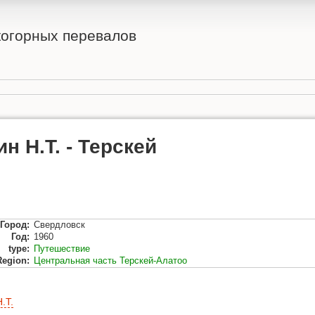
огорных перевалов
ин Н.Т. - Терскей
Город
:
Свердловск
Год
:
1960
type
:
Путешествие
Region
:
Центральная часть Терскей-Алатоо
.Т.