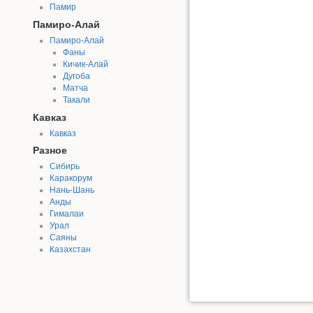
Памир
Памиро-Алай
Памиро-Алай
Фаны
Кичик-Алай
Дугоба
Матча
Такали
Кавказ
Кавказ
Разное
Сибирь
Каракорум
Нань-Шань
Анды
Гималаи
Урал
Саяны
Казахстан