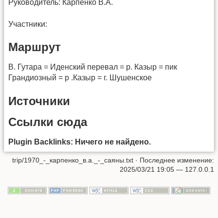
Руководитель: Карпенко В.А.
Участники:
Маршрут
В. Гутара = Иденский перевал = р. Казыр = пик
Грандиозный = р .Казыр = г. Шушенское
Источники
Ссылки сюда
Plugin Backlinks: Ничего не найдено.
trip/1970_-_карпенко_в.а._-_саяны.txt
· Последнее изменение:
2025/03/21 19:05 —
127.0.0.1