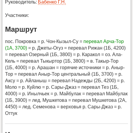
Руководитель:
Бабенко Г.Н.
Участники:
Маршрут
пос. Покровка = р. Чон-Кызыл-Су =
перевал Арча-Тор
(1А, 3700)
= р. Джеты-Огуз = перевал Рижан (1Б, 4200)
= перевал Озерный (1Б, 3800) = р. Каракол = оз. Ала-
Кель = перевал Тыкыртор (1Б, 3800) = в. Такыр-Тор
(1Б, 4000) = р. Арашан = горячие источники = р. Аныр-
Тор = перевал Аныр-Тор центральный (1Б, 3700) = р.
Аксу = р. Айланыш = перевал Надежды (2Б, 4200) = р.
Моло = р. Куйлю = р. Сары-Джаз = перевал Тез (1Б,
4000) = р. Инылчьек = р. Майбулак = перевал Майбулак
(1Б, 3900) = лед. Мушкетова = перевал Мушкетова (2А,
4450) = лед. Семенова = верховья р. Сары-Джаз = р.
Оттук