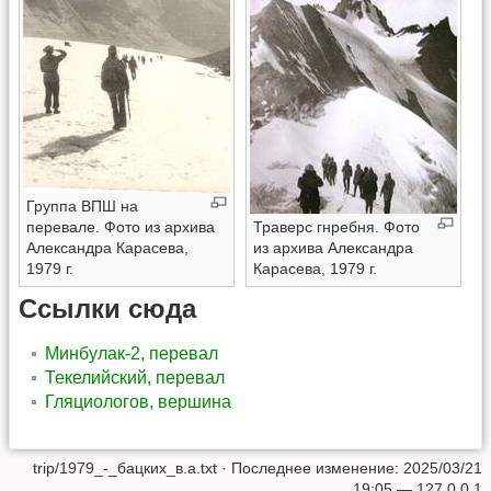
Группа ВПШ на
перевале. Фото из архива
Траверс гнребня. Фото
Александра Карасева,
из архива Александра
1979 г.
Карасева, 1979 г.
Ссылки сюда
Минбулак-2, перевал
Текелийский, перевал
Гляциологов, вершина
trip/1979_-_бацких_в.а.txt
· Последнее изменение: 2025/03/21
19:05 —
127.0.0.1