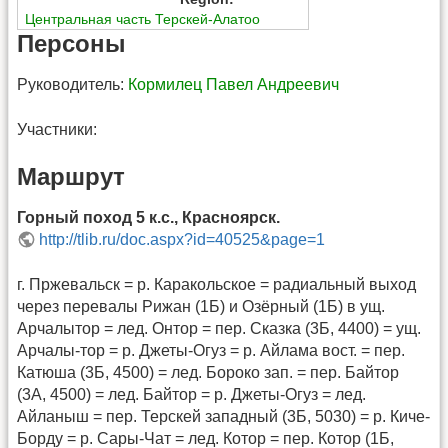
Центральная часть Терскей-Алатоо
Персоны
Руководитель:
Кормилец Павел Андреевич
Участники:
Маршрут
Горный поход 5 к.с., Красноярск.
http://tlib.ru/doc.aspx?id=40525&page=1
г. Пржевальск = р. Каракольское = радиальный выход
через перевалы Рижан (1Б) и Озёрный (1Б) в ущ.
Арчалытор = лед. Онтор = пер. Сказка (3Б, 4400) = ущ.
Арчалы-тор = р. Джеты-Огуз = р. Айлама вост. = пер.
Катюша (3Б, 4500) = лед. Бороко зап. = пер. Байтор
(3А, 4500) = лед. Байтор = р. Джеты-Огуз = лед.
Айланыш = пер. Терскей западный (3Б, 5030) = р. Киче-
Борду = р. Сары-Чат = лед. Котор = пер. Котор (1Б,