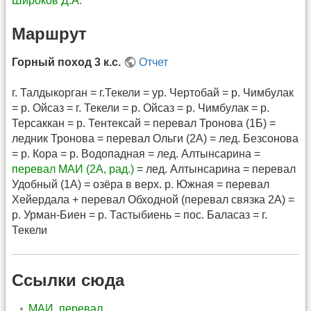
Широков Д.А.
Маршрут
Горный поход 3 к.с.
Отчет
г. Талдыкорган = г.Текели = ур. Чертобай = р. Чимбулак
= р. Ойсаз = г. Текели = р. Ойсаз = р. Чимбулак = р.
Терсаккан = р. Тентексай = перевал Тронова (1Б) =
ледник Тронова = перевал Ольги (2А) = лед. Безсонова
= р. Кора = р. Водопадная = лед. Алтынсарина =
перевал МАИ (2А, рад.)
= лед. Алтынсарина = перевал
Удобный (1А) = озёра в верх. р. Южная = перевал
Хейердала + перевал Обходной (перевал связка 2А) =
р. Урман-Биен = р. Тастыбиень = пос. Баласаз = г.
Текели
Ссылки сюда
МАИ, перевал