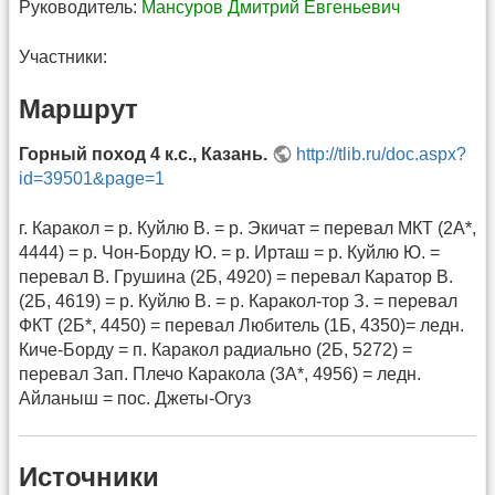
Руководитель:
Мансуров Дмитрий Евгеньевич
Участники:
Маршрут
Горный поход 4 к.с., Казань.
http://tlib.ru/doc.aspx?
id=39501&page=1
г. Каракол = р. Куйлю В. = р. Экичат = перевал МКТ (2А*,
4444) = р. Чон-Борду Ю. = р. Ирташ = р. Куйлю Ю. =
перевал В. Грушина (2Б, 4920) = перевал Каратор В.
(2Б, 4619) = р. Куйлю В. = р. Каракол-тор З. = перевал
ФКТ (2Б*, 4450) = перевал Любитель (1Б, 4350)= ледн.
Киче-Борду = п. Каракол радиально (2Б, 5272) =
перевал Зап. Плечо Каракола (3А*, 4956) = ледн.
Айланыш = пос. Джеты-Огуз
Источники