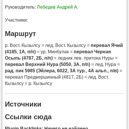
Руководитель:
Лебедев Андрей А.
Участники:
Маршрут
р. Вост. Кызылсу = лед. Вост. Кызылсу =
перевал Ячий
(4185, 1А, п/п)
= ур. Минбулак =
перевал Черная
Осыпь (4787, 2Б, п/п)
= ледник лев. притока Нуры =
перевал Верхний Нура (5050, 3А, п/п)
= лед. Нура =
рад. пик 5985 (Эйлера, 6022, 3А тур., 4А альп., п/в)
=
перевал Предвершинный (4817, 2Б) = лед. Вост.
Кызылсу = р. Кызылсу
Источники
Ссылки сюда
Plugin Backlinks: Ничего не найдено.