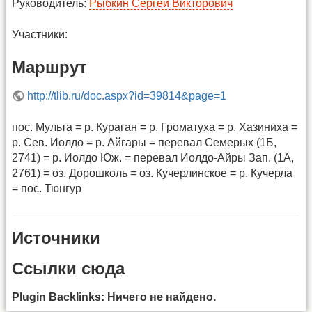
Руководитель:
Рыбкин Сергей Викторович
Участники:
Маршрут
http://tlib.ru/doc.aspx?id=39814&page=1
пос. Мульта = р. Кураган = р. Громатуха = р. Хазиниха =
р. Сев. Иолдо = р. Айгары = перевал Семерых (1Б,
2741) = р. Иолдо Юж. = перевал Иолдо-Айры Зап. (1А,
2761) = оз. Дорошколь = оз. Кучерлинское = р. Кучерла
= пос. Тюнгур
Источники
Ссылки сюда
Plugin Backlinks: Ничего не найдено.