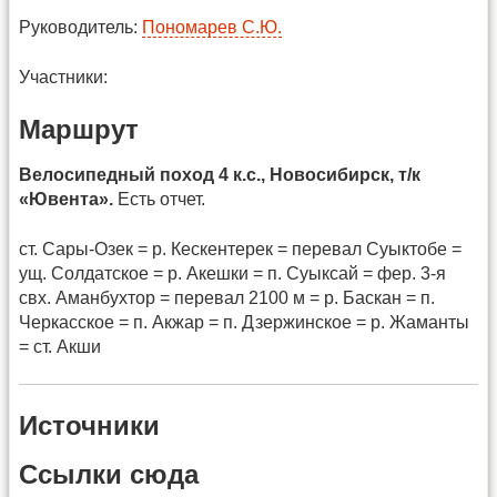
Руководитель:
Пономарев С.Ю.
Участники:
Маршрут
Велосипедный поход 4 к.с., Новосибирск, т/к
«Ювента».
Есть отчет.
ст. Сары-Озек = р. Кескентерек = перевал Суыктобе =
ущ. Солдатское = р. Акешки = п. Суыксай = фер. 3-я
свх. Аманбухтор = перевал 2100 м = р. Баскан = п.
Черкасское = п. Акжар = п. Дзержинское = р. Жаманты
= ст. Акши
Источники
Ссылки сюда