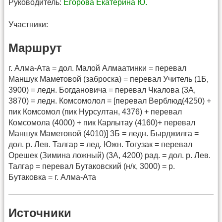
Руководитель:
Егорова Екатерина Ю.
Участники:
Маршрут
г. Алма-Ата = дол. Малой Алмаатинки = перевал
Маншук Маметовой (заброска) = перевал Учитель (1Б,
3900) = ледн. Богдановича = перевал Чкалова (3А,
3870) = ледн. Комсомолол = [перевал Верблюд(4250) +
пик Комсомол (пик Нурсултан, 4376) + перевал
Комсомола (4000) + пик Карлытау (4160)+ перевал
Маншук Маметовой (4010)] 3Б = ледн. Бырджилга =
дол. р. Лев. Талгар = лед. Южн. Тогузак = перевал
Орешек (Зимина ложный) (3А, 4200) рад. = дол. р. Лев.
Талгар = перевал Бутаковский (н/к, 3000) = р.
Бутаковка = г. Алма-Ата
Источники