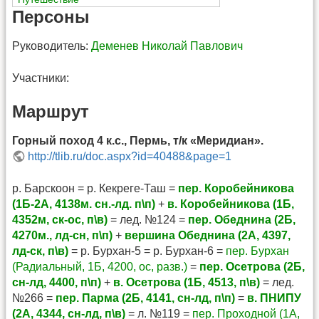
Персоны
Руководитель:
Деменев Николай Павлович
Участники:
Маршрут
Горный поход 4 к.с., Пермь, т/к «Меридиан».
http://tlib.ru/doc.aspx?id=40488&page=1
р. Барскоон = р. Кекреге-Таш =
пер. Коробейникова
(1Б-2А, 4138м. сн.-лд. п\п)
+
в. Коробейникова (1Б,
4352м, ск-ос, п\в)
= лед. №124 =
пер. Обеднина (2Б,
4270м., лд-сн, п\п)
+
вершина Обеднина (2А, 4397,
лд-ск, п\в)
= р. Бурхан-5 = р. Бурхан-6 =
пер. Бурхан
(Радиальный, 1Б, 4200, ос, разв.)
=
пер. Осетрова (2Б,
сн-лд, 4400, п\п)
+
в. Осетрова (1Б, 4513, п\в)
= лед.
№266 =
пер. Парма (2Б, 4141, сн-лд, п\п)
=
в. ПНИПУ
(2А, 4344, сн-лд, п\в)
= л. №119 =
пер. Проходной (1А,