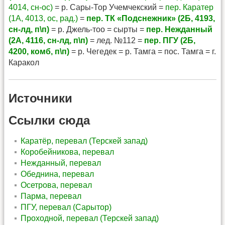
4014, сн-ос)
= р. Сары-Тор Учемчекский =
пер. Каратер
(1А, 4013, ос, рад.)
=
пер. ТК «Подснежник» (2Б, 4193,
сн-лд, п\п)
= р. Джель-тоо = сырты =
пер. Нежданный
(2А, 4116, сн-лд, п\п)
= лед. №112 =
пер. ПГУ (2Б,
4200, комб, п\п)
= р. Чегедек = р. Тамга = пос. Тамга = г.
Каракол
Источники
Ссылки сюда
Каратёр, перевал (Терскей запад)
Коробейникова, перевал
Нежданный, перевал
Обеднина, перевал
Осетрова, перевал
Парма, перевал
ПГУ, перевал (Сарытор)
Проходной, перевал (Терскей запад)