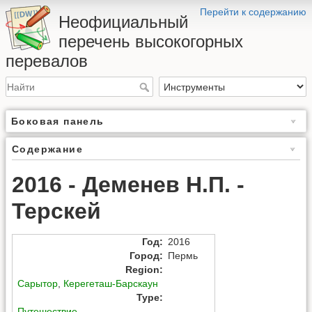
Перейти к содержанию
Неофициальный
перечень высокогорных
перевалов
Боковая панель
Содержание
2016 - Деменев Н.П. -
Терскей
Год
:
2016
Город
:
Пермь
Region
:
Сарытор
,
Керегеташ-Барскаун
Type
:
Путешествие