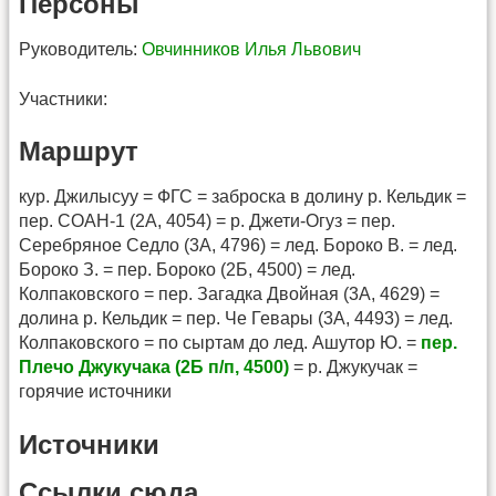
Персоны
Руководитель:
Овчинников Илья Львович
Участники:
Маршрут
кур. Джилысуу = ФГС = заброска в долину р. Кельдик =
пер. СОАН-1 (2А, 4054) = р. Джети-Огуз = пер.
Серебряное Седло (3А, 4796) = лед. Бороко В. = лед.
Бороко З. = пер. Бороко (2Б, 4500) = лед.
Колпаковского = пер. Загадка Двойная (3А, 4629) =
долина р. Кельдик = пер. Че Гевары (3А, 4493) = лед.
Колпаковского = по сыртам до лед. Ашутор Ю. =
пер.
Плечо Джукучака (2Б п/п, 4500)
= р. Джукучак =
горячие источники
Источники
Ссылки сюда