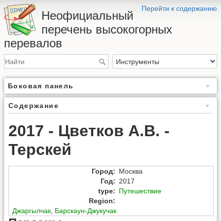
Перейти к содержанию
Неофициальный
перечень высокогорных
перевалов
Боковая панель
Содержание
2017 - Цветков А.В. -
Терскей
Город
:
Москва
Год
:
2017
type
:
Путешествие
Region
:
Джаргылчак
,
Барскаун-Джукучак