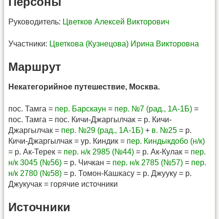
Персоны
Руководитель:
Цветков Алексей Викторович
Участники:
Цветкова (Кузнецова) Ирина Викторовна
Маршрут
Некатегорийное путешествие, Москва.
пос. Тамга =
пер. Барскаун
=
пер. №7 (рад., 1А-1Б)
=
пос. Тамга = пос. Кичи-Джаргылчак = р. Кичи-
Джаргылчак =
пер. №29 (рад., 1А-1Б)
+
в. №25
= р.
Кичи-Джаргылчак = ур. Киндик =
пер. Киндыкдобо (н/к)
= р. Ак-Терек =
пер. н/к 2985 (№44)
= р. Ак-Кулак =
пер.
н/к 3045 (№56)
= р. Чичкан =
пер. н/к 2785 (№57)
=
пер.
н/к 2780 (№58)
= р. Томон-Кашкасу = р. Джууку = р.
Джукучак = горячие источники
Источники