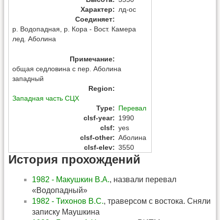
Характер
:
лд-ос
Соединяет
:
р. Водопадная, р. Кора - Вост. Камера
лед. Аболина
Примечание
:
общая седловина с пер. Аболина
западный
Region
:
Западная часть СЦХ
Type
:
Перевал
clsf-year
:
1990
clsf
:
yes
clsf-other
:
Аболина
clsf-elev
:
3550
История прохождений
1982 - Макушкин В.А.
, назвали перевал
«Водопадный»
1982 - Тихонов В.С.
, траверсом с востока. Сняли
записку Маушкина