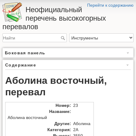
Перейти к содержанию
Неофициальный
перечень высокогорных
перевалов
Боковая панель
Содержание
Аболина восточный,
перевал
Номер
:
23
Название
:
Аболина восточный
Другие
:
Аболина
Категория
:
2А
Высота
:
3550