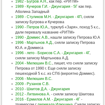
1982 - Бугров А.Н.
, как пер. «РИТМ»
1989 - Кучеров Г.И. - Джунгария - 5Г
как пер.
Аболина Западный
1989 - Стуликов М.Н. - Джунгария - 4П
, сняли
записку Бугрова и Кучерова
1990 - Петров Ю.А.
, турклуб «Заря», поход 5 к.с.,
дали перевалу название «РИТМ»
1990 - Доммес А.В.
, нашли записку Петрова Ю.А
1996 - Мартынов А.Д.
, сняли записку Петрова
Ю.А. и Доммеса
1996 - лето - Борисов С.А. - Джунгария - 4Г
,
сняли записку Мартынова А.Д.
2004 - Милюшин В.С.
, пишет, что сняли записку
Петрова от 1990 г. Еще сняли записку
пешеходной 5 к.с. из СПб (вероятно Доммес).
2006 - Милюшин В.С.
2009 - Рузанов С.В.
2010 - Шкитов Д.А. - Джунгария
2012 - Литвинова А.
- сняли записку Шкитова
2016 - Ермилов А.М. - Джунгария - 4Г
-
траверсом с
перевала Илюшина
. Сняли записку