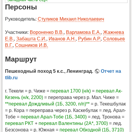
Персоны
Руководитель:
Стуликов Михаил Николаевич
Участники:
Вороненко В.В.
,
Варламова Е.А.
,
Жажнева
Е.В.
,
Забашта С.И.
,
Иванов А.Н.
,
Рубин А.Р.
,
Соловьев
В.Г.
,
Сошников И.В.
Маршрут
Пешеходный поход 5 к.с., Ленинград.
Отчет на
tlib.ru
г. Текели = р. Чиже =
перевал 1700 (н/к)
=
перевал Ак-
Кезень (н/к, 2200)
= переправа через р. Мал. Чиже =
**перевал Дождливый (1Б, 3200, п/п)**
= р. Текешбулак
= р. Кора = переправа через р. Каскебулак = лед. Арал-
Тобе =
перевал Арал-Тобе (1Б, 3400)
= лед. Тронова =
перевал РКТ
+
перевал Валентины (2А*, 3700)
= лед.
Безсонова = р. Южная =
перевал Обходной (1Б, 3710)