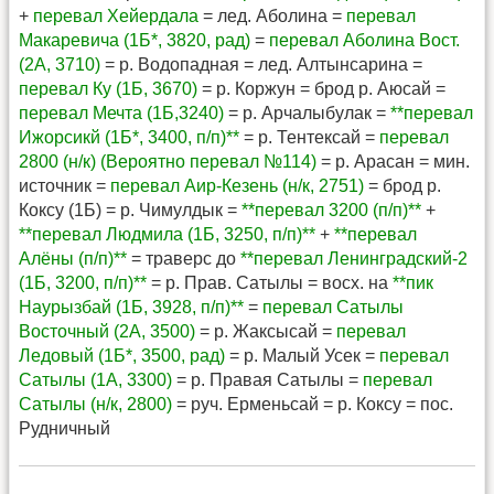
+
перевал Хейердала
= лед. Аболина =
перевал
Макаревича (1Б*, 3820, рад)
=
перевал Аболина Вост.
(2А, 3710)
= р. Водопадная = лед. Алтынсарина =
перевал Ку (1Б, 3670)
= р. Коржун = брод р. Аюсай =
перевал Мечта (1Б,3240)
= р. Арчалыбулак =
**перевал
Ижорсикй (1Б*, 3400, п/п)**
= р. Тентексай =
перевал
2800 (н/к) (Вероятно перевал №114)
= р. Арасан = мин.
источник =
перевал Аир-Кезень (н/к, 2751)
= брод р.
Коксу (1Б) = р. Чимулдык =
**перевал 3200 (п/п)**
+
**перевал Людмила (1Б, 3250, п/п)**
+
**перевал
Алёны (п/п)**
= траверс до
**перевал Ленинградский-2
(1Б, 3200, п/п)**
= р. Прав. Сатылы = восх. на
**пик
Наурызбай (1Б, 3928, п/п)**
=
перевал Сатылы
Восточный (2А, 3500)
= р. Жаксысай =
перевал
Ледовый (1Б*, 3500, рад)
= р. Малый Усек =
перевал
Сатылы (1А, 3300)
= р. Правая Сатылы =
перевал
Сатылы (н/к, 2800)
= руч. Ерменьсай = р. Коксу = пос.
Рудничный