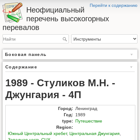
Перейти к содержанию
Неофициальный
перечень высокогорных
перевалов
Боковая панель
Содержание
1989 - Стуликов М.Н. -
Джунгария - 4П
Город
:
Ленинград
Год
:
1989
type
:
Путешествие
Region
:
Южный Центральный хребет
,
Центральная Джунгария
,
Западная часть СЦХ