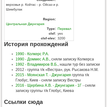
верховья р. Койтас - р. Ойсаз и р.
Шимбулак
Region
:
Центральная Джунгария
Type
:
Перевал
clsf
:
yes
clsf-elev
:
3200
История прохождений
1990 - Колкерс Р.А.
1990 - Доммес А.В.
, сняли записку Колкерса
1992 - Владимиров В.Б.
, нашли тур без записки
2012 - группа т/к «Вестра», рук. Рысакова Н.М.
2015 - Моянская Т. - Джунгария
группа т/к
Глобус, Киев - сняли записку Вестры
2016 - Щербина А.В. - Джунгария - 1Г
- сняли
записку группы т/к Глобус, Киева
Ссылки сюда