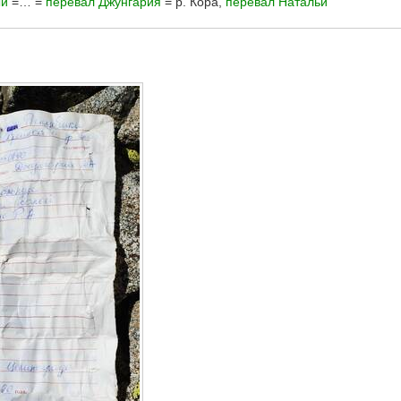
ый
=… =
перевал Джунгария
= р. Кора,
перевал Натальи