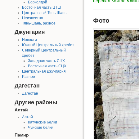
перевал Койтас Южн
Борколдой
Восточная часть ЦТШ
Центральный Тянь-Шань
Неизвестно
Фото
Тянь-Шань, разное
Джунгария
Новости
Южный Центральный хребет
Северный Центральный
хребет
Западная часть СЦХ
Восточная часть СЦХ
Центральная Джунгария
Разное
Дагестан
Дагестан
Другие районы
Алтай
Алтай
Катунские белки
Чуйские белки
Памир