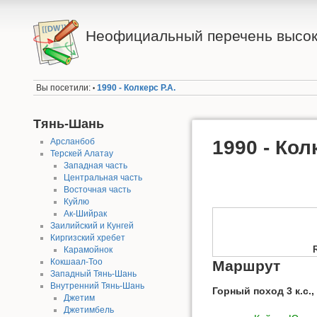
Неофициальный перечень высок
Вы посетили:
1990 - Колкерс Р.А.
•
Тянь-Шань
Арсланбоб
1990 - Кол
Терскей Алатау
Западная часть
Центральная часть
Восточная часть
Куйлю
Ак-Шийрак
Заилийский и Кунгей
Киргизский хребет
Карамойнок
Кокшаал-Тоо
Маршрут
Западный Тянь-Шань
Внутренний Тянь-Шань
Горный поход 3 к.с.
Джетим
Джетимбель