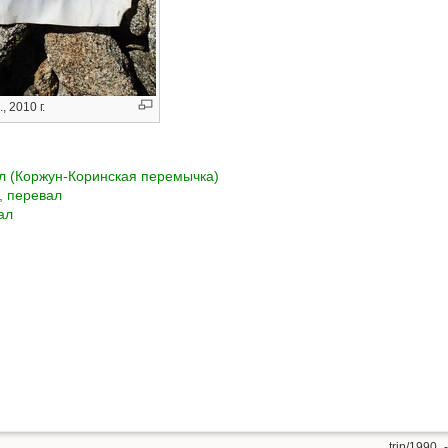
 2010 г.
л (Коржун-Коринская перемычка)
, перевал
ал
trip/1990_