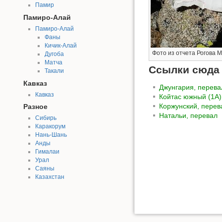
Памир
Памиро-Алай
Памиро-Алай
Фаны
Кичик-Алай
Фото из отчета Рогова М.,
Дугоба
Матча
Ссылки сюда
Такали
Кавказ
Джунгария, перева
Кавказ
Койтас южный (1А)
Коржунский, перев
Разное
Натальи, перевал
Сибирь
Каракорум
Нань-Шань
Анды
Гималаи
Урал
Саяны
Казахстан