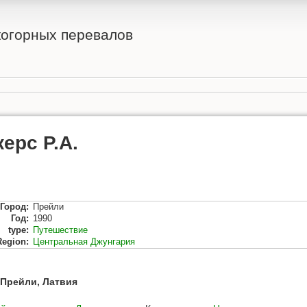
огорных перевалов
керс Р.А.
Город
:
Прейли
Год
:
1990
type
:
Путешествие
Region
:
Центральная Джунгария
, Прейли, Латвия