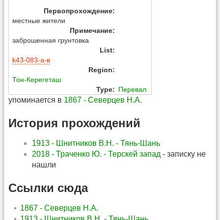
Первопрохождение
:
местные жители
Примечание
:
заброшенная грунтовка
List
:
k43-083-а-в
Region
:
Тон-Керегеташ
Type
:
Перевал
упоминается в
1867 - Северцев Н.А.
История прохождений
1913 - Шнитников В.Н. - Тянь-Шань
2018 - Траченко Ю. - Терскей запад
- записку не
нашли
Ссылки сюда
1867 - Северцев Н.А.
1913 - Шнитников В.Н. - Тянь-Шань