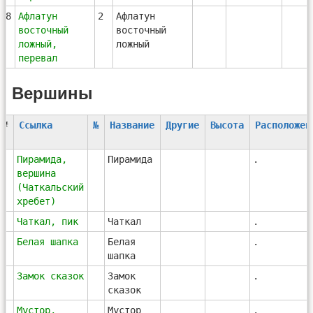
28
Афлатун
2
Афлатун
восточный
восточный
ложный,
ложный
перевал
Вершины
#
Ссылка
№
Название
Другие
Высота
Расположен
1
Пирамида,
Пирамида
.
вершина
(Чаткальский
хребет)
2
Чаткал, пик
Чаткал
.
3
Белая шапка
Белая
.
шапка
4
Замок сказок
Замок
.
сказок
5
Мустор,
Мустор
.