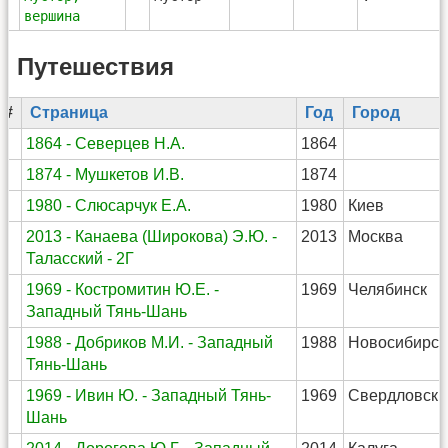
вершина
Путешествия
#
Страница
Год
Город
1
1864 - Cеверцев Н.А.
1864
2
1874 - Мушкетов И.В.
1874
3
1980 - Слюсарчук Е.А.
1980
Киев
4
2013 - Канаева (Широкова) Э.Ю. -
2013
Москва
Таласский - 2Г
5
1969 - Костромитин Ю.Е. -
1969
Челябинск
Западный Тянь-Шань
6
1988 - Добриков М.И. - Западный
1988
Новосибирск
Тянь-Шань
7
1969 - Ивин Ю. - Западный Тянь-
1969
Свердловск
Шань