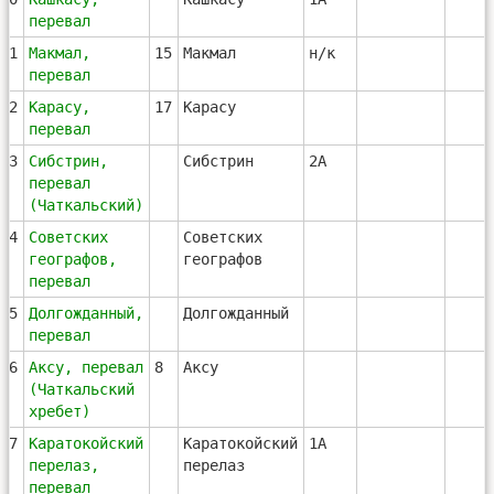
перевал
21
Макмал,
15
Макмал
н/к
перевал
22
Карасу,
17
Карасу
перевал
23
Сибстрин,
Сибстрин
2А
перевал
(Чаткальский)
24
Советских
Советских
географов,
географов
перевал
25
Долгожданный,
Долгожданный
перевал
26
Аксу, перевал
8
Аксу
(Чаткальский
хребет)
27
Каратокойский
Каратокойский
1А
перелаз,
перелаз
перевал