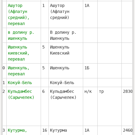
7
Ашутор
1
Ашутор
1А
(Афлатун
(Афлатун
средний),
средний)
перевал
8
в долину р.
В долину р.
ишенкуль
Ишенкуль
9
Ишенкуль
5
Ишенкуль
киевский,
Киевский
перевал
10
Ишенкуль,
5
Ишенкуль
1Б
перевал
11
Кокуй-Бель
Кокуй-Бель
12
Кульдамбес
6
Кульдамбес
н/к
тр
2830
(Сарычелек)
(Сарычелек)
13
Кутурма,
16
Кутурма
1А
2460