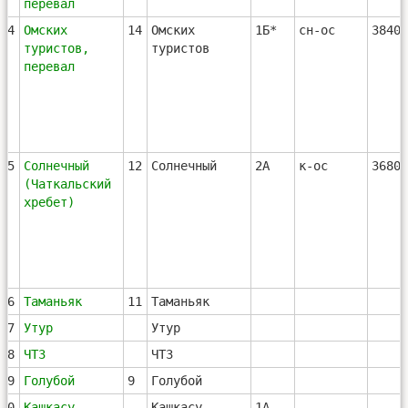
перевал
14
Омских
14
Омских
1Б*
сн-ос
3840
туристов,
туристов
перевал
15
Солнечный
12
Солнечный
2А
к-ос
3680
(Чаткальский
хребет)
16
Таманьяк
11
Таманьяк
17
Утур
Утур
18
ЧТЗ
ЧТЗ
19
Голубой
9
Голубой
20
Кашкасу,
Кашкасу
1А