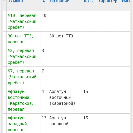
#
Ссылка
№
Название
Кат.
Характер
Высо
1
№10, перевал
10
(Чаткальский
хребет)
2
30 лет ТТЗ,
30 лет ТТЗ
перевал
3
№3, перевал
3
(Чаткальский
хребет)
4
№7, перевал
7
(Чаткальский
хребет)
5
Афлатун
4
Афлатун
1Б
восточный
восточный
(Каратоко),
(Каратокой)
перевал
6
Афлатун
13
Афлатун
1Б
западный,
западный
перевал