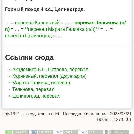
Горный поход 4 к.с., Целиноград.
… =
перевал Карнизный
= … =
перевал Тельнова (п/
п)
= … =
**перевал Марата Галиева (п/п)**
= … =
перевал Целиноград
= …
Ссылки сюда
Академика Б.Н. Петрова, перевал
Карнизный, перевал (Джунгария)
Марата Галиева, перевал
Тельнова, перевал
Целиноград, перевал
trip/1991_-_сердюков_а.а.txt
· Последнее изменение: 2025/03/21
19:05 —
127.0.0.1